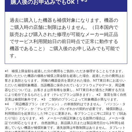
※5
購入後のお申込みでもOK！
過去に購入した機器も補償対象になります。機器の
ご購入時の店舗に制限はありません。（日本国内で
販売および購入された修理が可能なメーカー純正品
でサービス利用開始日の前日時点で正常に動作する
機器であること） ご購入後のお申し込みでも可能で
す。
※1 補償上限金額を超過した分の費用をご負担いただき修理することもできます。
選択いただいた機器の価格が補償上限金額を超過した場合、超過した分の費用はお
客さま負担となります。 同種の機器提供を選択された場合、NTT東日本にお送りい
ただいた補償対象機器、当該機器に保存されているソフトウェアやデータ、周辺機
器などについては、お客さまは所有権を放棄し、NTT東日本が適当と判断する方法
により処分できるものとします（テレビプランは除きます）。 ※2 落雷を除く自然
災害は補償対象外です。 ※3 ご契約のプランによって対象機器が異なります。
※4 「周辺機器プラン（オプション）」の単独契約はできません。「パソコン・タ
ブレットプラン」か「テレビプラン」のいずれかの契約が必要です。 補償回数は、
利用開始日を起算日とした1年ごとに更新され、各プランごとに年に2回まで（1回あ
たり1台）となります。 ※5 メーカーの保証対象となる故障の場合は、メーカー保
証での対応となります。 自然故障は、新品購入日または製品発売日から3年間を経
過していない機器が補償対象です。過失故障は年数制限はありません。 タブレット