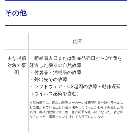
その他
内容
主な補償
・新品購入日または製品発売日から3年間を
対象外事
経過した機器の自然故障
例
・付属品・消耗品の故障
・外出先での故障
・ソフトウェア・OS起因の故障・動作遅延
（ウイルス感染を含む）
自然故障とは、商品の製造メーカーの取扱説明書や添付ラベルな
どに書かれている正しい使用法をしたにもかかわらず発生した電
気的・機械的故障です。例：急に画面が真っ暗になった、音が出
なくなった、電源ボタンを押しても反応しないなど