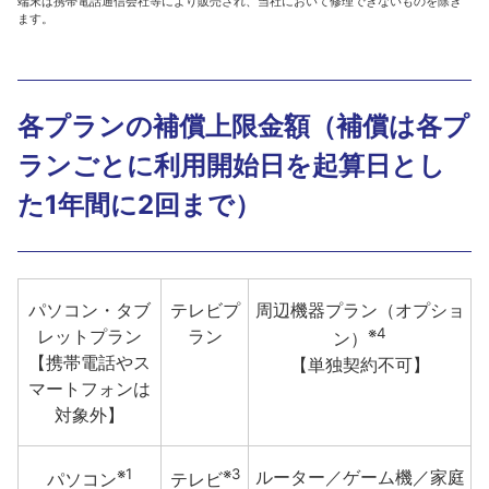
端末は携帯電話通信会社等により販売され、当社において修理できないものを除き
ます。
各プランの補償上限金額（補償は各プ
ランごとに利用開始日を起算日とし
た1年間に2回まで）
パソコン・タブ
テレビプ
周辺機器プラン（オプショ
※4
レットプラン
ラン
ン）
【携帯電話やス
【単独契約不可】
マートフォンは
対象外】
※1
※3
ルーター／ゲーム機／家庭
パソコン
テレビ