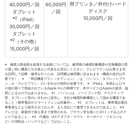
用プリンタ／外付けハード
40,000円／回
60,000円
ディスク
タブレット
／回
10,000円／回
※2
（iPad）
30,000円／回
タブレット
※2
（その他）
15,000円／回
※ 補償上限金額を超過する金額については、修理後の補償対象機器や交換機器の受
け渡し時に機器と引き換えに代金をお支払いください。テレビプランはお客さま宅
を訪問して診断・修理を行うため、訪問費は修理費に含まれます（機器の送付は不
要です）。 ※ 「周辺機器プラン（オプション）」は「パソコン・タブレットプラ
ン」か「テレビプラン」のいずれかの契約が必要です。 ※ iPadは、米国およびそ
の他の国々で登録されているApple Inc.の商標です。本サービスはAppleの提供・協
賛によるものではありません。 ※1 パソコンは、ノートブック型、デスクトップ
型、タブレット型のいずれかに該当し、当社が補償対象機器として認める機器であ
ること（携帯電話やスマートフォンは対象外）。 ※2 タブレットは、携帯電話通信
事業者などより販売されておらず、また当社にて修理できるものであること。 ※3
テレビは、家庭内で据え置きで使用される、ブラウン管を除いた20インチ以上のテ
レビであること。 ※4 付属品（ACアダプタ・マウス・キーボード・リモコンな
ど）や消耗品（バッテリなど）ではないこと。